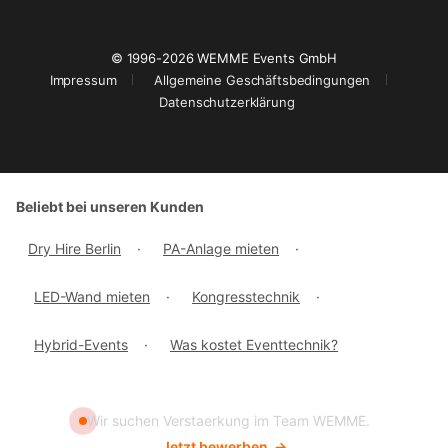
© 1996-2026 WEMME Events GmbH
Impressum
Allgemeine Geschäftsbedingungen
Datenschutzerklärung
Beliebt bei unseren Kunden
Dry Hire Berlin
·
PA-Anlage mieten
·
LED-Wand mieten
·
Kongresstechnik
·
Hybrid-Events
·
Was kostet Eventtechnik?
Wir suchen Verstaerkung im Team WEMME.
Jetzt bewerben
→