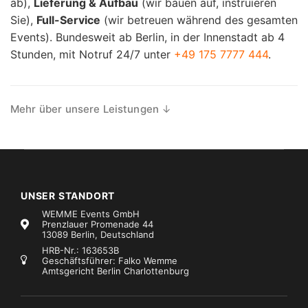
ab),
Lieferung & Aufbau
(wir bauen auf, instruieren
Sie),
Full-Service
(wir betreuen während des gesamten
Events). Bundesweit ab Berlin, in der Innenstadt ab 4
Stunden, mit Notruf 24/7 unter
+49 175 7777 444
.
Mehr über unsere Leistungen
UNSER STANDORT
WEMME Events GmbH
Prenzlauer Promenade 44
13089 Berlin, Deutschland
HRB-Nr.: 163653B
Geschäftsführer: Falko Wemme
Amtsgericht Berlin Charlottenburg