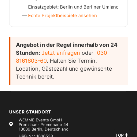
Einsatzgebiet: Berlin und Berliner Umland
Echte Projektbeispiele ansehen
Angebot in der Regel innerhalb von 24
Stunden:
Jetzt anfragen
oder
030
8161603-60
. Halten Sie Termin,
Location, Gästezahl und gewünschte
Technik bereit.
UNSER STANDORT
WEMME Events GmbH
Prenzlauer Promenade 44
13089 Berlin, Deutschland
TOP
HRB-Nr.: 163653B