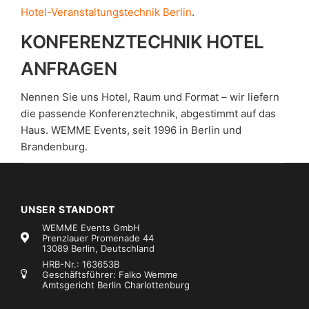
Hotel-Veranstaltungstechnik Berlin
.
KONFERENZTECHNIK HOTEL
ANFRAGEN
Nennen Sie uns Hotel, Raum und Format – wir liefern
die passende Konferenztechnik, abgestimmt auf das
Haus. WEMME Events, seit 1996 in Berlin und
Brandenburg.
UNSER STANDORT
WEMME Events GmbH
Prenzlauer Promenade 44
13089 Berlin, Deutschland
HRB-Nr.: 163653B
Geschäftsführer: Falko Wemme
Amtsgericht Berlin Charlottenburg