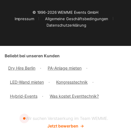
© 1996-2026 WEMME Events GmbH
Impressum
Allgemeine Geschäftsbedingungen
Datenschutzerklärung
Beliebt bei unseren Kunden
Dry Hire Berlin
·
PA-Anlage mieten
·
LED-Wand mieten
·
Kongresstechnik
·
Hybrid-Events
·
Was kostet Eventtechnik?
Wir suchen Verstaerkung im Team WEMME.
Jetzt bewerben
→