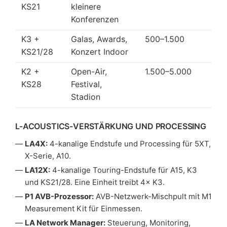
KS21
kleinere
Konferenzen
K3 +
Galas, Awards,
500–1.500
KS21/28
Konzert Indoor
K2 +
Open-Air,
1.500–5.000
KS28
Festival,
Stadion
L-ACOUSTICS-VERSTÄRKUNG UND PROCESSING
LA4X:
4-kanalige Endstufe und Processing für 5XT,
X-Serie, A10.
LA12X:
4-kanalige Touring-Endstufe für A15, K3
und KS21/28. Eine Einheit treibt 4× K3.
P1 AVB-Prozessor:
AVB-Netzwerk-Mischpult mit M1
Measurement Kit für Einmessen.
LA Network Manager:
Steuerung, Monitoring,