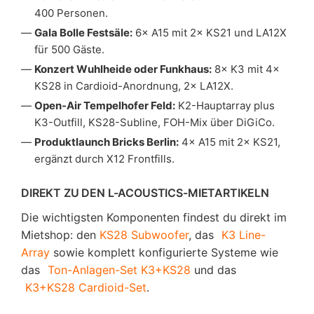
400 Personen.
Gala Bolle Festsäle:
6× A15 mit 2× KS21 und LA12X
für 500 Gäste.
Konzert Wuhlheide oder Funkhaus:
8× K3 mit 4×
KS28 in Cardioid-Anordnung, 2× LA12X.
Open-Air Tempelhofer Feld:
K2-Hauptarray plus
K3-Outfill, KS28-Subline, FOH-Mix über DiGiCo.
Produktlaunch Bricks Berlin:
4× A15 mit 2× KS21,
ergänzt durch X12 Frontfills.
DIREKT ZU DEN L-ACOUSTICS-MIETARTIKELN
Die wichtigsten Komponenten findest du direkt im
Mietshop: den
KS28 Subwoofer
, das
K3 Line-
Array
sowie komplett konfigurierte Systeme wie
das
Ton-Anlagen-Set K3+KS28
und das
K3+KS28 Cardioid-Set
.