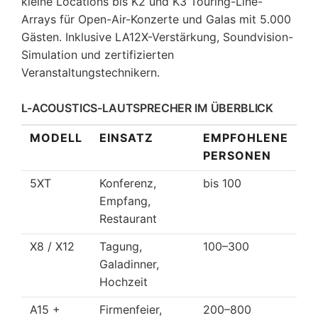
kleine Locations bis K2 und K3 Touring-Line-
Arrays für Open-Air-Konzerte und Galas mit 5.000
Gästen. Inklusive LA12X-Verstärkung, Soundvision-
Simulation und zertifizierten
Veranstaltungstechnikern.
L-ACOUSTICS-LAUTSPRECHER IM ÜBERBLICK
MODELL
EINSATZ
EMPFOHLENE
PERSONEN
5XT
Konferenz,
bis 100
Empfang,
Restaurant
X8 / X12
Tagung,
100–300
Galadinner,
Hochzeit
A15 +
Firmenfeier,
200–800