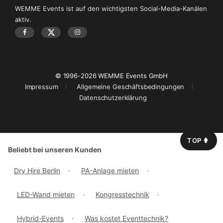
WEMME Events ist auf den wichtigsten Social-Media-Kanälen
aktiv.
© 1996-2026 WEMME Events GmbH
Impressum
Allgemeine Geschäftsbedingungen
Datenschutzerklärung
TOP
Beliebt bei unseren Kunden
Dry Hire Berlin
·
PA-Anlage mieten
·
LED-Wand mieten
·
Kongresstechnik
·
Hybrid-Events
·
Was kostet Eventtechnik?