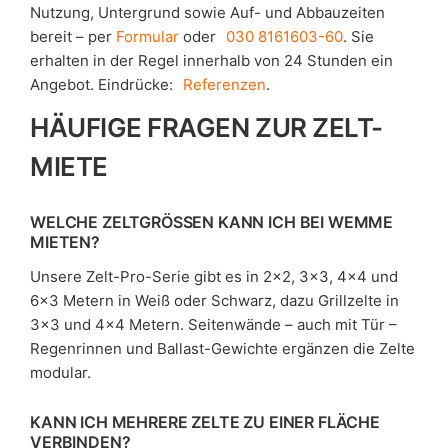
Nutzung, Untergrund sowie Auf- und Abbauzeiten
bereit – per
Formular
oder
030 8161603-60
. Sie
erhalten in der Regel innerhalb von 24 Stunden ein
Angebot. Eindrücke:
Referenzen
.
HÄUFIGE FRAGEN ZUR ZELT-
MIETE
WELCHE ZELTGRÖSSEN KANN ICH BEI WEMME M
IETEN?
Unsere Zelt-Pro-Serie gibt es in 2×2, 3×3, 4×4 und
6×3 Metern in Weiß oder Schwarz, dazu Grillzelte in
3×3 und 4×4 Metern. Seitenwände – auch mit Tür –
Regenrinnen und Ballast-Gewichte ergänzen die Zelte
modular.
KANN ICH MEHRERE ZELTE ZU EINER FLÄCHE
VERBINDEN?