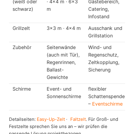
(weiß oder
· 4×4 m · 6×3
Gästebereich,
schwarz)
m
Catering,
Infostand
Grillzelt
3×3 m · 4×4 m
Ausschank und
Grillstation
Zubehör
Seitenwände
Wind- und
(auch mit Tür),
Regenschutz,
Regenrinnen,
Zeltkopplung,
Ballast-
Sicherung
Gewichte
Schirme
Event- und
flexibler
Sonnenschirme
Schattenspender
–
Eventschirme
Detailseiten:
Easy-Up-Zelt
·
Faltzelt
. Für Groß- und
Festzelte sprechen Sie uns an – wir prüfen die
passende Lösung projektbezogen.