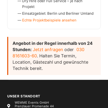
Dry Hire oder Full Service – je nach
Projekt
Einsatzgebiet: Berlin und Berliner Umland
Echte Projektbeispiele ansehen
Angebot in der Regel innerhalb von 24
Stunden:
Jetzt anfragen
oder
030
8161603-60
. Halten Sie Termin,
Location, Gästezahl und gewünschte
Technik bereit.
UNSER STANDORT
WEMME Events GmbH
Prenzlauer Promenade 44