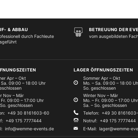
UF- & ABBAU
BETREUUNG DER EV
ofessionell durch Fachleute
vom ausgebildeten Fac
sgeführt
FFNUNGSZEITEN
LAGER ÖFFNUNGSZEITEN
er Apr – Okt
Sommer Apr – Okt
 Sa. 09:00 – 18:00 Uhr
Mo. – Sa. 09:00 – 18:00 Uh
eschlossen
So. geschlossen
r Nov – Mär
Winter Nov – Mär
 Fr. 09:00 – 17:00 Uhr
Mo. – Fr. 09:00 – 17:00 Uhr
 So. geschlossen
Sa. – So. geschlossen
fon: +49 30 8161603-60
Telefon: +49 30 8161603
uf: +49 175 7777444
Notruf: +49 175 7777444
il:
info@wemme-events.de
E-Mail:
lager@wemme-eve