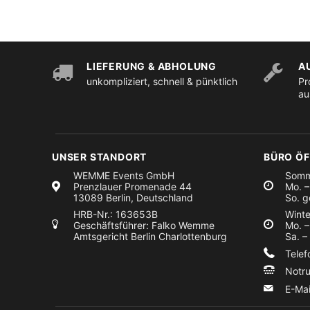
LIEFERUNG & ABHOLUNG
A
unkompliziert, schnell & pünktlich
Pr
au
UNSER STANDORT
BÜRO Ö
WEMME Events GmbH
Somm
Prenzlauer Promenade 44
Mo. –
13089 Berlin, Deutschland
So. g
HRB-Nr.: 163653B
Winte
Geschäftsführer: Falko Wemme
Mo. –
Amtsgericht Berlin Charlottenburg
Sa. –
Tele
Notr
E-Ma