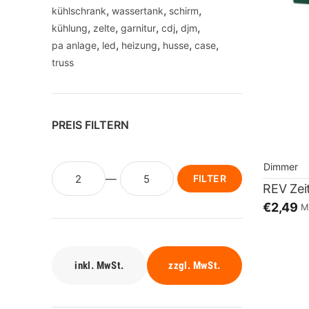
kühlschrank
wassertank
schirm
kühlung
zelte
garnitur
cdj
djm
pa anlage
led
heizung
husse
case
truss
PREIS FILTERN
Dimmer
FILTER
REV Zei
€2,49
M
inkl. MwSt.
zzgl. MwSt.