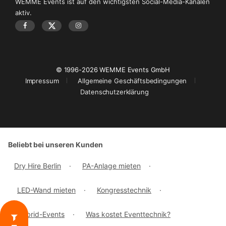
WEMME Events ist auf den wichtigsten Social-Media-Kanälen
aktiv.
© 1996-2026 WEMME Events GmbH
Impressum
Allgemeine Geschäftsbedingungen
Datenschutzerklärung
Beliebt bei unseren Kunden
Dry Hire Berlin
·
PA-Anlage mieten
·
LED-Wand mieten
·
Kongresstechnik
·
Hybrid-Events
·
Was kostet Eventtechnik?