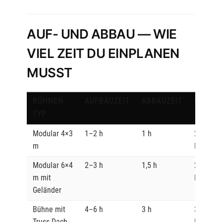
AUF- UND ABBAU — WIE
VIEL ZEIT DU EINPLANEN
MUSST
BÜHNEN-
AUFBAUZEIT
ABBAUZEIT
CREW
TYP
Modular 4×3
1–2 h
1 h
2
m
Persone
Modular 6×4
2–3 h
1,5 h
2–3
m mit
Persone
Geländer
Bühne mit
4–6 h
3 h
3–4
Truss-Dach
Persone