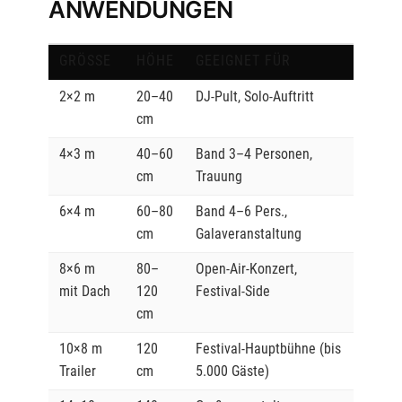
NWENDUNGEN
GRÖSSE
HÖHE
GEEIGNET FÜR
2×2 m
20–40
DJ-Pult, Solo-Auftritt
cm
4×3 m
40–60
Band 3–4 Personen,
cm
Trauung
6×4 m
60–80
Band 4–6 Pers.,
cm
Galaveranstaltung
8×6 m
80–
Open-Air-Konzert,
mit Dach
120
Festival-Side
cm
10×8 m
120
Festival-Hauptbühne (bis
Trailer
cm
5.000 Gäste)