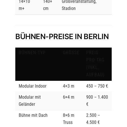
14×10
140+
Großveranstaltung,
m+
cm
Stadion
BÜHNEN-PREISE IN BERLIN
BÜHNEN-TYP
GRÖSSE
PREIS
PRO TAG
(INKL.
AUFBAU)
Modular Indoor
4×3 m
450 – 750 €
Modular mit
6×4 m
900 – 1.400
Geländer
€
Bühne mit Dach
8×6 m
2.500 –
Truss
4.500 €