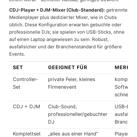
CDJ-Player + DJM-Mixer (Club-Standard):
getrennte
Medienplayer plus dedizierter Mixer, wie in Clubs
üblich. Diese Konfiguration erwarten gebuchte oder
professionelle DJs; sie spielen von USB-Sticks, ohne
auf einen Laptop angewiesen zu sein. Robust,
ausfallsicher und der Branchenstandard für größere
Events.
SET
GEEIGNET FÜR
MERKM
Controller-
private Feier, kleines
kompakt,
Set
Firmenevent
Software,
schneller
CDJ + DJM
Club-Sound,
USB-basie
professioneller/gebuchter
ausfallsic
DJ
Branchen
Komplettset
„alles aus einer Hand”
Player, Mi