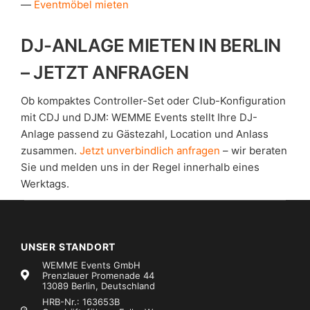
Eventmöbel mieten
DJ-ANLAGE MIETEN IN BERLIN
– JETZT ANFRAGEN
Ob kompaktes Controller-Set oder Club-Konfiguration
mit CDJ und DJM: WEMME Events stellt Ihre DJ-
Anlage passend zu Gästezahl, Location und Anlass
zusammen.
Jetzt unverbindlich anfragen
– wir beraten
Sie und melden uns in der Regel innerhalb eines
Werktags.
UNSER STANDORT
WEMME Events GmbH
Prenzlauer Promenade 44
13089 Berlin, Deutschland
HRB-Nr.: 163653B