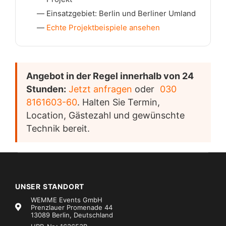
Einsatzgebiet: Berlin und Berliner Umland
Echte Projektbeispiele ansehen
Angebot in der Regel innerhalb von 24
Stunden:
Jetzt anfragen
oder
030
8161603-60
. Halten Sie Termin,
Location, Gästezahl und gewünschte
Technik bereit.
UNSER STANDORT
WEMME Events GmbH
Prenzlauer Promenade 44
13089 Berlin, Deutschland