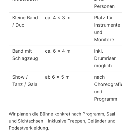
Personen
Kleine Band
ca. 4 × 3 m
Platz für
/ Duo
Instrumente
und
Monitore
Band mit
ca. 6 × 4 m
inkl.
Schlagzeug
Drumriser
möglich
Show /
ab 6 × 5 m
nach
Tanz / Gala
Choreografie
und
Programm
Wir planen die Bühne konkret nach Programm, Saal
und Sichtachsen – inklusive Treppen, Geländer und
Podestverkleidung.