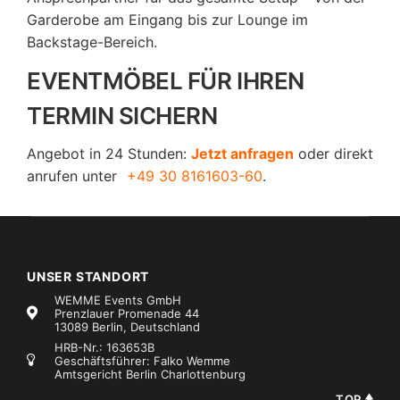
Garderobe am Eingang bis zur Lounge im
Backstage-Bereich.
EVENTMÖBEL FÜR IHREN
TERMIN SICHERN
Angebot in 24 Stunden:
Jetzt anfragen
oder direkt
anrufen unter
+49 30 8161603-60
.
UNSER STANDORT
WEMME Events GmbH
Prenzlauer Promenade 44
13089 Berlin, Deutschland
HRB-Nr.: 163653B
Geschäftsführer: Falko Wemme
Amtsgericht Berlin Charlottenburg
TOP