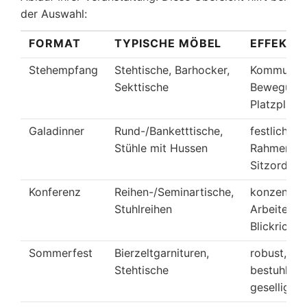
der Auswahl:
FORMAT
TYPISCHE MÖBEL
EFFEKT
Stehempfang
Stehtische, Barhocker,
Kommunika
Sekttische
Bewegung,
Platzplan 
Galadinner
Rund-/Banketttische,
festlicher
Stühle mit Hussen
Rahmen, fe
Sitzordnu
Konferenz
Reihen-/Seminartische,
konzentrie
Stuhlreihen
Arbeiten, k
Blickrichtu
Sommerfest
Bierzeltgarnituren,
robust, sch
Stehtische
bestuhlt,
gesellig