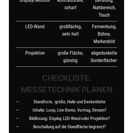
Display/Monitor
kontraststark,
Beratung,
scharf
Nahbereich,
Touch
LED-Wand
großflächig,
Fernwirkung,
sehr hell
Bühne,
Markenbild
Projektion
große Fläche,
abgedunkelte
günstig
Sonderflächen
CHECKLISTE:
MESSETECHNIK PLANEN
Standform, -größe, Halle und Deckenhöhe
Inhalte: Loop, Live-Demo, Vortrag, Stream?
Bildlösung: Display, LED-Wand oder Projektion?
Beschallung auf die Standfläche begrenzt?