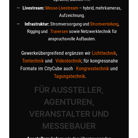
Livestream:
Messe-Livestream
– hybrid, mehrkameras,
Aufzeichnung.
Infrastruktur:
Stromversorgung und
Stromverteilung
,
Rigging und
Traversen
sowie Netzwerktechnik für
anspruchsvolle Aufbauten.
Gewerkeübergreifend ergänzen wir
Lichttechnik
,
Tontechnik
und
Videotechnik
; für kongressnahe
Formate im CityCube auch
Kongresstechnik
und
Tagungstechnik
.
FÜR AUSSTELLER,
AGENTUREN,
VERANSTALTER UND
MESSEBAUER