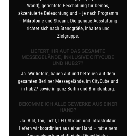
Wand), gerichtete Beschallung für Demos,
akzentuierte Beleuchtung und – je nach Programm
– Mikrofonie und Stream. Die genaue Ausstattung
richtet sich nach Standgröße, Inhalten und
Zielgruppe.
LIEFERT IHR AUF DAS GESAMTE
MESSEGELÄNDE, INKLUSIVE CITYCUBE
UND HUB27?
Ja. Wir liefern, bauen auf und betreuen auf dem
gesamten Berliner Messegelände, im CityCube und
in hub27 sowie in ganz Berlin und Brandenburg.
BEKOMME ICH ALLE GEWERKE AUS EINER
HAND?
Ja. Bild, Ton, Licht, LED, Stream und Infrastruktur
liefern wir koordiniert aus einer Hand – mit einem
Ansprechpartner statt vieler Dienstleister.