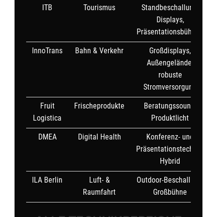
ITB
Tourismus
Standbeschallung,
Displays,
Präsentationsbühnen
InnoTrans
Bahn & Verkehr
Großdisplays,
Außengelände,
robuste
Stromversorgung
Fruit
Frischeprodukte
Beratungssound,
Logistica
Produktlicht
DMEA
Digital Health
Konferenz- und
Präsentationstechnik,
Hybrid
ILA Berlin
Luft- &
Outdoor-Beschallung,
Raumfahrt
Großbühne