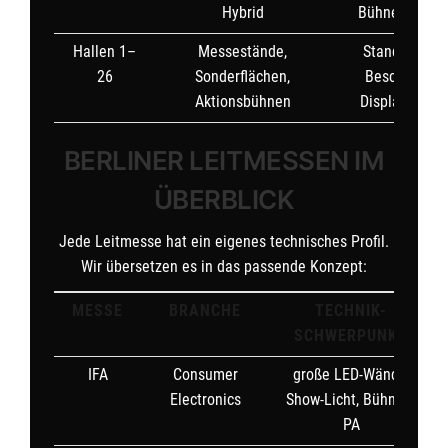
Hybrid
Bühnentechni
Hallen 1–
Messestände,
Standtechnik
26
Sonderflächen,
Beschallung,
Aktionsbühnen
Displays, Lich
BERLINER LEITMESSEN IM
ÜBERBLICK
Jede Leitmesse hat ein eigenes technisches Profil.
Wir übersetzen es in das passende Konzept:
MESSE
BRANCHE
TECHNIK-
SCHWERPUNKT
IFA
Consumer
große LED-Wände,
Electronics
Show-Licht, Bühnen-
PA