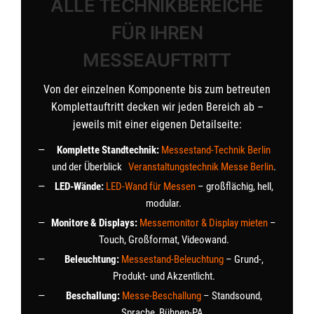
ALLE TECHNIKBEREICHE
FÜR IHREN
MESSEAUFTRITT
Von der einzelnen Komponente bis zum betreuten
Komplettauftritt decken wir jeden Bereich ab –
jeweils mit einer eigenen Detailseite:
Komplette Standtechnik:
Messestand-Technik Berlin
und der Überblick
Veranstaltungstechnik Messe Berlin
.
LED-Wände:
LED-Wand für Messen
– großflächig, hell,
modular.
Monitore & Displays:
Messemonitor & Display mieten
–
Touch, Großformat, Videowand.
Beleuchtung:
Messestand-Beleuchtung
– Grund-,
Produkt- und Akzentlicht.
Beschallung:
Messe-Beschallung
– Standsound,
Sprache, Bühnen-PA.