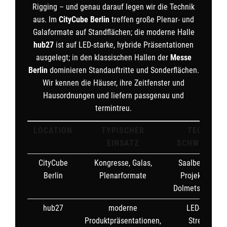
Rigging – und genau darauf legen wir die Technik
aus. Im
CityCube Berlin
treffen große Plenar- und
Galaformate auf Standflächen; die moderne Halle
hub27
ist auf LED-starke, hybride Präsentationen
ausgelegt; in den klassischen Hallen der
Messe
Berlin
dominieren Standauftritte und Sonderflächen.
Wir kennen die Häuser, ihre Zeitfenster und
Hausordnungen und liefern passgenau und
termintreu.
LOCATION
TYPISCHER
TECHNIK-
EINSATZ
SCHWERPUN
CityCube
Kongresse, Galas,
Saalbeschallun
Berlin
Plenarformate
Projektion, LE
Dolmetschertec
hub27
moderne
LED-Wände,
Produktpräsentationen,
Streaming,