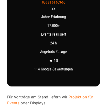
030 81 61 603-60
29
Jahre Erfahrung
17.000+
Events realisiert
24 h
Angebots-Zusage
★ 4,8
114 Google-Bewertungen
Für Vorträge am Stand liefern wir
Projektion für
Events
oder Displays.