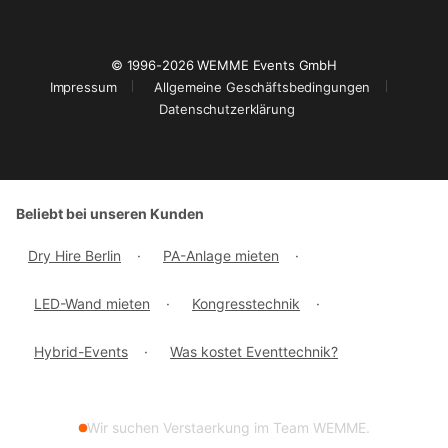
© 1996-2026 WEMME Events GmbH
Impressum
Allgemeine Geschäftsbedingungen
Datenschutzerklärung
Beliebt bei unseren Kunden
Dry Hire Berlin
·
PA-Anlage mieten
·
LED-Wand mieten
·
Kongresstechnik
·
Hybrid-Events
·
Was kostet Eventtechnik?
Wir suchen Verstaerkung im Team WEMME.