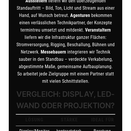
Ausstellern
liefern wir den überzeugenden
Standauftritt – Bild, Ton, Licht und Stream aus einer
Hand, auf Wunsch betreut.
Agenturen
bekommen
einen verlässlichen Technikpartner, der Konzepte
termintreu umsetzt und mitdenkt.
Veranstaltern
liefern wir die Infrastruktur ganzer Flächen:
Stromversorgung, Rigging, Beschallung, Bühnen und
Netzwerk.
Messebauern
integrieren wir Technik
sauber in den Standbau – verdeckte Verkabelung,
abgestimmte Maße, gemeinsame Aufbauplanung.
So arbeitet jede Zielgruppe mit einem Partner statt
mit vielen Schnittstellen.
VERGLEICH: DISPLAY, LED-
WAND ODER PROJEKTION?
LÖSUNG
STÄRKE
IDEAL FÜR