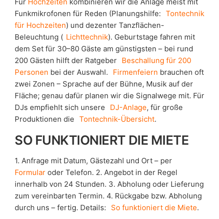
Für
Hochzeiten
kombinieren wir die Anlage meist mit
Funkmikrofonen für Reden (Planungshilfe:
Tontechnik
für Hochzeiten
) und dezenter Tanzflächen-
Beleuchtung (
Lichttechnik
). Geburtstage fahren mit
dem Set für 30–80 Gäste am günstigsten – bei rund
200 Gästen hilft der Ratgeber
Beschallung für 200
Personen
bei der Auswahl.
Firmenfeiern
brauchen oft
zwei Zonen – Sprache auf der Bühne, Musik auf der
Fläche; genau dafür planen wir die Signalwege mit. Für
DJs empfiehlt sich unsere
DJ-Anlage
, für große
Produktionen die
Tontechnik-Übersicht
.
SO FUNKTIONIERT DIE MIETE
1. Anfrage mit Datum, Gästezahl und Ort – per
Formular
oder Telefon. 2. Angebot in der Regel
innerhalb von 24 Stunden. 3. Abholung oder Lieferung
zum vereinbarten Termin. 4. Rückgabe bzw. Abholung
durch uns – fertig. Details:
So funktioniert die Miete
.