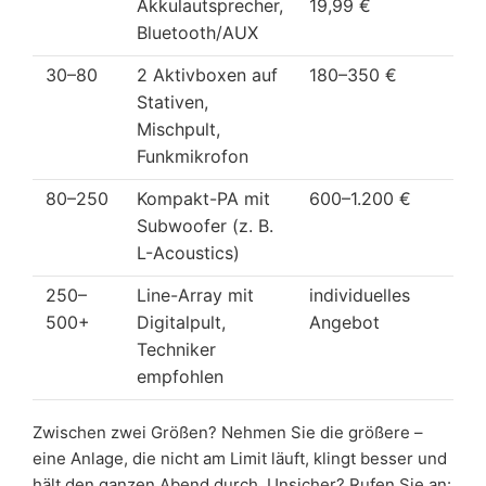
Akkulautsprecher,
19,99 €
Bluetooth/AUX
30–80
2 Aktivboxen auf
180–350 €
Stativen,
Mischpult,
Funkmikrofon
80–250
Kompakt-PA mit
600–1.200 €
Subwoofer (z. B.
L-Acoustics)
250–
Line-Array mit
individuelles
500+
Digitalpult,
Angebot
Techniker
empfohlen
Zwischen zwei Größen? Nehmen Sie die größere –
eine Anlage, die nicht am Limit läuft, klingt besser und
hält den ganzen Abend durch. Unsicher? Rufen Sie an: