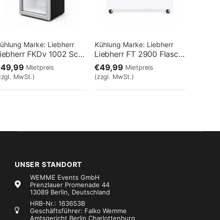
ühlung
Marke:
Liebherr
Kühlung
Marke:
Liebherr
Liebherr FKDv 1002 Schwarz
Liebherr FT 2900 Flaschenkühltruhe
€49,99
€49,99
Mietpreis
Mietpreis
zzgl. MwSt.)
(zzgl. MwSt.)
UNSER STANDORT
WEMME Events GmbH
Prenzlauer Promenade 44
13089 Berlin, Deutschland
HRB-Nr.: 163653B
Geschäftsführer: Falko Wemme
Amtsgericht Berlin Charlottenburg