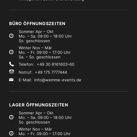
ühlung
Marke:
Liebherr
Kühlung
Marke:
Liebherr
iebherr GGU1550
Liebherr FKDv 4213 weiß
€49,99
€79,99
Mietpreis
Mietpreis
zzgl. MwSt.)
(zzgl. MwSt.)
BÜRO ÖFFNUNGSZEITEN
Sommer Apr – Okt
Mo. – Sa. 09:00 – 18:00 Uhr
So. geschlossen
Winter Nov – Mär
Mo. – Fr. 09:00 – 17:00 Uhr
Sa. – So. geschlossen
Telefon: +49 30 8161603-60
Notruf: +49 175 7777444
E-Mail:
info@wemme-events.de
LAGER ÖFFNUNGSZEITEN
Sommer Apr – Okt
Mo. – Sa. 09:00 – 18:00 Uhr
So. geschlossen
Winter Nov – Mär
Mo. – Fr. 09:00 – 17:00 Uhr