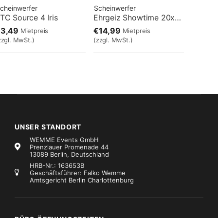
cheinwerfer
Scheinwerfer
TC Source 4 Iris
Ehrgeiz Showtime 20x5W UV
€3,49
€14,99
Mietpreis
Mietpreis
zzgl. MwSt.)
(zzgl. MwSt.)
UNSER STANDORT
WEMME Events GmbH
Prenzlauer Promenade 44
13089 Berlin, Deutschland
HRB-Nr.: 163653B
Geschäftsführer: Falko Wemme
Amtsgericht Berlin Charlottenburg
cheinwerfer
Scheinwerfer
rri Junior 300 Plus
Fluter HQI 1000W schwarz
€9,99
€19,99
Mietpreis
Mietpreis
zzgl. MwSt.)
(zzgl. MwSt.)