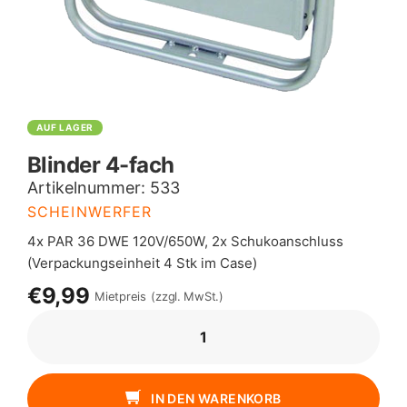
AUF LAGER
Blinder 4-fach
Artikelnummer:
533
SCHEINWERFER
4x PAR 36 DWE 120V/650W, 2x Schukoanschluss
(Verpackungseinheit 4 Stk im Case)
€9,99
Mietpreis
(zzgl. MwSt.)
BLINDER
4-
FACH
MENGE
IN DEN WARENKORB