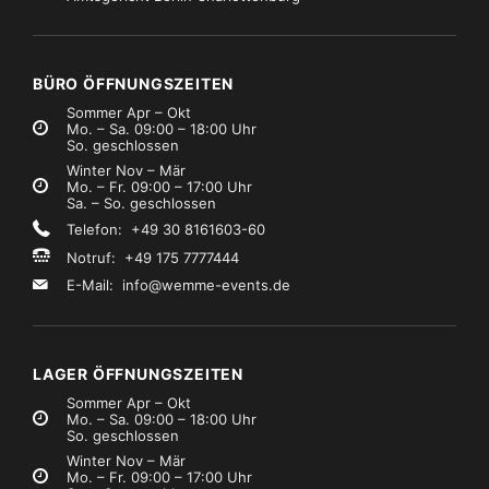
ühnenpodeste
Marke:
Bütec
Bühnenpodeste
Marke:
Bütec
ütec Steckbein 60cm
Bütec Teleskopbein 60cm
€0,99
€0,99
Mietpreis
Mietpreis
zzgl. MwSt.)
(zzgl. MwSt.)
BÜRO ÖFFNUNGSZEITEN
Sommer Apr – Okt
Mo. – Sa. 09:00 – 18:00 Uhr
So. geschlossen
Winter Nov – Mär
Mo. – Fr. 09:00 – 17:00 Uhr
Sa. – So. geschlossen
Telefon: +49 30 8161603-60
Notruf: +49 175 7777444
E-Mail:
info@wemme-events.de
LAGER ÖFFNUNGSZEITEN
Sommer Apr – Okt
Mo. – Sa. 09:00 – 18:00 Uhr
So. geschlossen
Winter Nov – Mär
Mo. – Fr. 09:00 – 17:00 Uhr