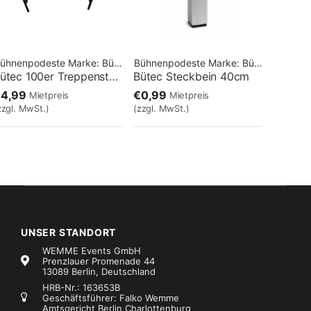
ühnenpodeste
Marke:
Bütec
Bühnenpodeste
Marke:
Bütec
Bütec 100er Treppenstufe 80cm
Bütec Steckbein 40cm
€4,99
€0,99
Mietpreis
Mietpreis
zzgl. MwSt.)
(zzgl. MwSt.)
UNSER STANDORT
WEMME Events GmbH
Prenzlauer Promenade 44
13089 Berlin, Deutschland
HRB-Nr.: 163653B
Geschäftsführer: Falko Wemme
Amtsgericht Berlin Charlottenburg