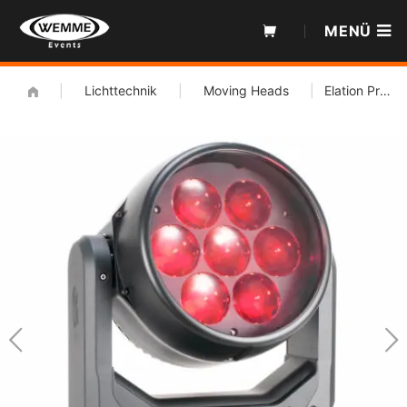
Zum
MENÜ
Inhalt
|
Lichttechnik
|
Moving Heads
|
Elation Proteus Rayzor 760