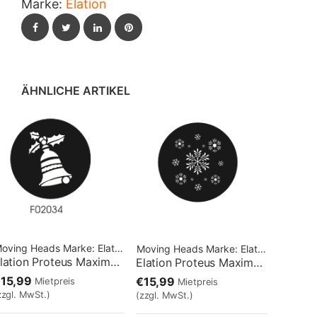
Marke:
Elation
Facebook
Twitter
LinkedIn
Pinterest
ÄHNLICHE ARTIKEL
oving Heads
Marke:
Elation
Moving Heads
Marke:
Elation
Elation Proteus Maximus – Winter Gobo Glocke
Elation Proteus Maximus – Winter Gobo Schneeflocke
15,99
€15,99
Mietpreis
Mietpreis
zzgl. MwSt.)
(zzgl. MwSt.)