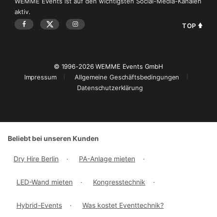
WEMME Events ist auf den wichtigsten Social-Media-Kanälen
aktiv.
TOP
© 1996-2026 WEMME Events GmbH
Impressum
Allgemeine Geschäftsbedingungen
Datenschutzerklärung
Beliebt bei unseren Kunden
Dry Hire Berlin
·
PA-Anlage mieten
·
LED-Wand mieten
·
Kongresstechnik
·
Hybrid-Events
·
Was kostet Eventtechnik?