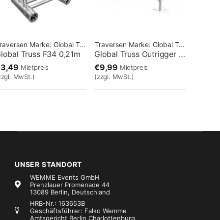
raversen
Marke:
Global Truss
Traversen
Marke:
Global Truss
lobal Truss F34 0,21m
Global Truss Outrigger für Base 75cm Alu
€3,49
€9,99
Mietpreis
Mietpreis
zzgl. MwSt.)
(zzgl. MwSt.)
UNSER STANDORT
WEMME Events GmbH
Prenzlauer Promenade 44
13089 Berlin, Deutschland
HRB-Nr.: 163653B
Geschäftsführer: Falko Wemme
Amtsgericht Berlin Charlottenburg