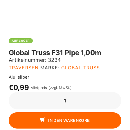
AUF LAGER
Global Truss F31 Pipe 1,00m
Artikelnummer:
3234
TRAVERSEN
MARKE:
GLOBAL TRUSS
Alu, silber
€0,99
Mietpreis
(zzgl. MwSt.)
GLOBAL
TRUSS
F31
PIPE
IN DEN WARENKORB
1,00M