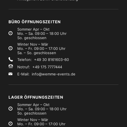
raversen
Marke:
Global Truss
Traversen
Marke:
Global Truss
Global Truss Cornerbrake verstellbar
Global Truss F34 4,00m
€6,99
€12,99
Mietpreis
Mietpreis
zzgl. MwSt.)
(zzgl. MwSt.)
BÜRO ÖFFNUNGSZEITEN
Sommer Apr – Okt
Mo. – Sa. 09:00 – 18:00 Uhr
So. geschlossen
Winter Nov – Mär
Mo. – Fr. 09:00 – 17:00 Uhr
Sa. – So. geschlossen
Telefon: +49 30 8161603-60
Notruf: +49 175 7777444
E-Mail:
info@wemme-events.de
LAGER ÖFFNUNGSZEITEN
Sommer Apr – Okt
Mo. – Sa. 09:00 – 18:00 Uhr
So. geschlossen
Winter Nov – Mär
Mo. – Fr. 09:00 – 17:00 Uhr