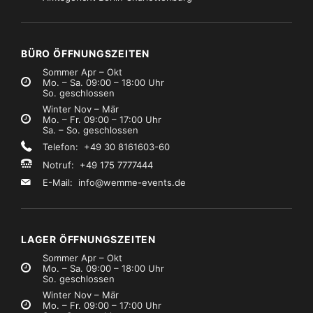
raversen
Marke:
Global Truss
Traversen
Marke:
Global Truss
lobal Truss F32 3,50m
Global Truss F34 1,00m
14,99
€3,99
Mietpreis
Mietpreis
zzgl. MwSt.)
(zzgl. MwSt.)
BÜRO ÖFFNUNGSZEITEN
Sommer Apr – Okt
Mo. – Sa. 09:00 – 18:00 Uhr
So. geschlossen
Winter Nov – Mär
Mo. – Fr. 09:00 – 17:00 Uhr
Sa. – So. geschlossen
Telefon: +49 30 8161603-60
Notruf: +49 175 7777444
E-Mail:
info@wemme-events.de
LAGER ÖFFNUNGSZEITEN
Sommer Apr – Okt
Mo. – Sa. 09:00 – 18:00 Uhr
So. geschlossen
Winter Nov – Mär
Mo. – Fr. 09:00 – 17:00 Uhr