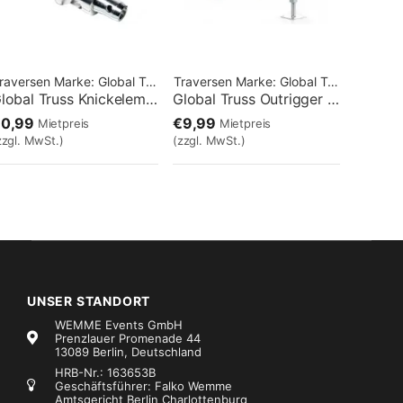
raversen
Marke:
Global Truss
Traversen
Marke:
Global Truss
Global Truss Knickelement rechts
Global Truss Outrigger für Base 75cm Alu
€0,99
€9,99
Mietpreis
Mietpreis
zzgl. MwSt.)
(zzgl. MwSt.)
UNSER STANDORT
WEMME Events GmbH
Prenzlauer Promenade 44
13089 Berlin, Deutschland
HRB-Nr.: 163653B
Geschäftsführer: Falko Wemme
Amtsgericht Berlin Charlottenburg