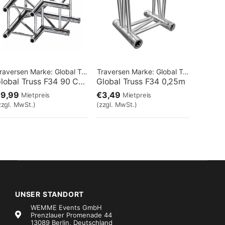
raversen
Marke:
Global Truss
Traversen
Marke:
Global Truss
Global Truss F34 90 C21 2-Weg
Global Truss F34 0,25m
€9,99
€3,49
Mietpreis
Mietpreis
zzgl. MwSt.)
(zzgl. MwSt.)
UNSER STANDORT
WEMME Events GmbH
Prenzlauer Promenade 44
13089 Berlin, Deutschland