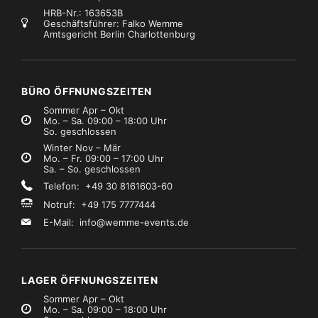
HRB-Nr.: 163653B
Geschäftsführer: Falko Wemme
Amtsgericht Berlin Charlottenburg
raversen
Marke:
Global Truss
Traversen
Marke:
Global Truss
Global Truss Dachplane 5mx6m schwarz
Global Truss Cornerbrake verstellbar
€149,99
€6,99
Mietpreis
Mietpreis
zzgl. MwSt.)
(zzgl. MwSt.)
BÜRO ÖFFNUNGSZEITEN
Sommer Apr – Okt
Mo. – Sa. 09:00 – 18:00 Uhr
So. geschlossen
Winter Nov – Mär
Mo. – Fr. 09:00 – 17:00 Uhr
Sa. – So. geschlossen
Telefon: +49 30 8161603-60
Notruf: +49 175 7777444
E-Mail:
info@wemme-events.de
LAGER ÖFFNUNGSZEITEN
Sommer Apr – Okt
Mo. – Sa. 09:00 – 18:00 Uhr