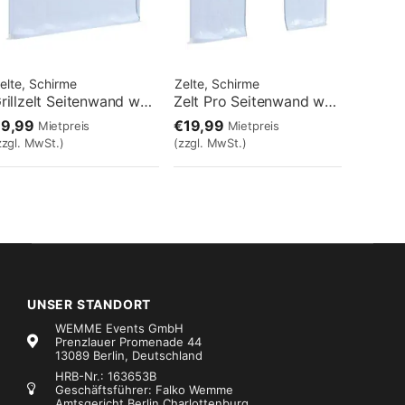
elte, Schirme
Zelte, Schirme
Grillzelt Seitenwand weiß 2mx2m
Zelt Pro Seitenwand weiß 4mx4m mit Tür
€9,99
€19,99
Mietpreis
Mietpreis
zzgl. MwSt.)
(zzgl. MwSt.)
UNSER STANDORT
WEMME Events GmbH
Prenzlauer Promenade 44
13089 Berlin, Deutschland
HRB-Nr.: 163653B
Geschäftsführer: Falko Wemme
Amtsgericht Berlin Charlottenburg