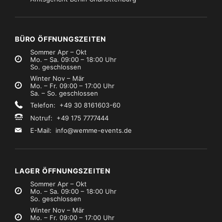
elte, Schirme
Zelte, Schirme
Zelt Pro Seitenwand weiß 4mx4m
Zelt Pro Regenrinne weiß 4m
19,99
€8,99
Mietpreis
Mietpreis
zzgl. MwSt.)
(zzgl. MwSt.)
BÜRO ÖFFNUNGSZEITEN
Sommer Apr – Okt
Mo. – Sa. 09:00 – 18:00 Uhr
So. geschlossen
Winter Nov – Mär
Mo. – Fr. 09:00 – 17:00 Uhr
Sa. – So. geschlossen
Telefon: +49 30 8161603-60
Notruf: +49 175 7777444
E-Mail:
info@wemme-events.de
LAGER ÖFFNUNGSZEITEN
Sommer Apr – Okt
Mo. – Sa. 09:00 – 18:00 Uhr
So. geschlossen
Winter Nov – Mär
Mo. – Fr. 09:00 – 17:00 Uhr