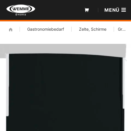
Zum
MENÜ
Inhalt
|
Gastronomiebedarf
|
Zelte, Schirme
|
Grillzelt Seitenwand schwarz 3mx3m