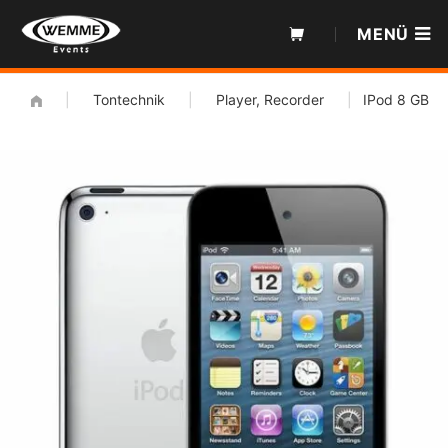
Zum
MENÜ
Inhalt
|
Tontechnik
|
Player, Recorder
|
IPod 8 GB