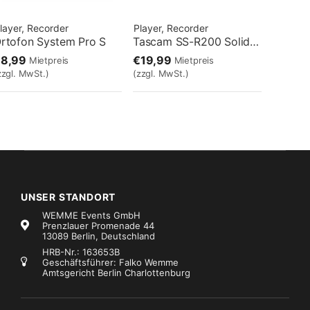
layer, Recorder
Player, Recorder
rtofon System Pro S
Tascam SS-R200 Solid-State-Recorder
€8,99
€19,99
Mietpreis
Mietpreis
zzgl. MwSt.)
(zzgl. MwSt.)
UNSER STANDORT
WEMME Events GmbH
Prenzlauer Promenade 44
13089 Berlin, Deutschland
HRB-Nr.: 163653B
Geschäftsführer: Falko Wemme
Amtsgericht Berlin Charlottenburg
layer, Recorder
Player, Recorder
Marke:
Pioneer DJ
erato Timecode CD
Pioneer DJS-1000
€2,99
€66,99
Mietpreis
Mietpreis