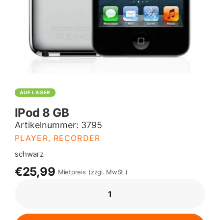
AUF LAGER
IPod 8 GB
Artikelnummer:
3795
PLAYER, RECORDER
schwarz
€25,99
Mietpreis
(zzgl. MwSt.)
IPOD
8
GB