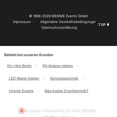
© 1996-2026 WEMME Events GmbH
Impressum
Allgemeine Geschäftsbedingungen
TOP
Datenschutzerklärung
Beliebt bei unseren Kunden
Dry Hire Berlin
·
PA-Anlage mieten
·
LED-Wand mieten
·
Kongresstechnik
·
Hybrid-Events
·
Was kostet Eventtechnik?
Wir suchen Verstaerkung im Team WEMME.