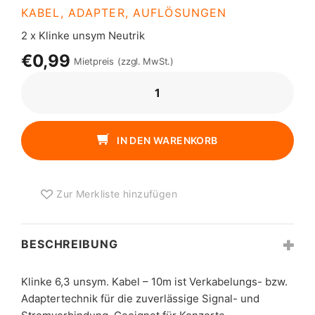
KABEL, ADAPTER, AUFLÖSUNGEN
2 x Klinke unsym Neutrik
€0,99
Mietpreis
(zzgl. MwSt.)
KLINKE
6,3
UNSYM.
KABEL
IN DEN WARENKORB
-
10M
MENGE
Zur Merkliste hinzufügen
BESCHREIBUNG
Klinke 6,3 unsym. Kabel – 10m ist Verkabelungs- bzw.
Adaptertechnik für die zuverlässige Signal- und