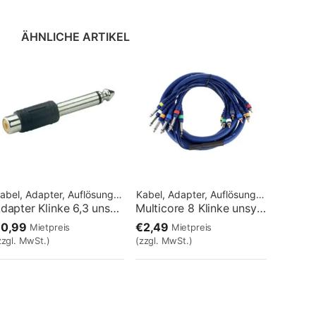
ÄHNLICHE ARTIKEL
Kabel, Adapter, Auflösungen
Kabel, Adapter, Auflösungen
Adapter Klinke 6,3 unsym. male / Cinch female
Multicore 8 Klinke unsym / 8 RCA Cinch / 3m
€0,99
€2,49
Mietpreis
Mietpreis
zzgl. MwSt.)
(zzgl. MwSt.)