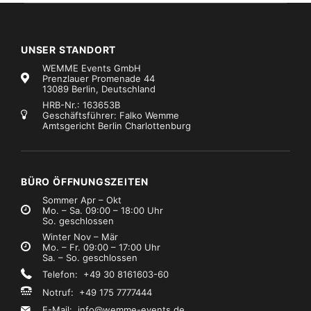
UNSER STANDORT
WEMME Events GmbH
Prenzlauer Promenade 44
13089 Berlin, Deutschland
HRB-Nr.: 163653B
Geschäftsführer: Falko Wemme
Amtsgericht Berlin Charlottenburg
Kabel, Adapter, Auflösungen
Kabel, Adapter, Auflösungen
,
Kabel, 
Adapter LS XLR female / Speakon male
Powercon & XLR Schukozuleitung Kabel 1,80m
€0,99
€0,99
Mietpreis
Mietpreis
zzgl. MwSt.)
(zzgl. MwSt.)
BÜRO ÖFFNUNGSZEITEN
Sommer Apr – Okt
Mo. – Sa. 09:00 – 18:00 Uhr
So. geschlossen
Winter Nov – Mär
Mo. – Fr. 09:00 – 17:00 Uhr
Sa. – So. geschlossen
Telefon: +49 30 8161603-60
Notruf: +49 175 7777444
E-Mail:
info@wemme-events.de