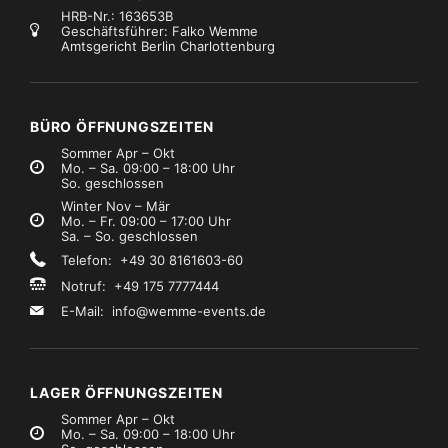
HRB-Nr.: 163653B
Geschäftsführer: Falko Wemme
Amtsgericht Berlin Charlottenburg
tative, Aufhängungen
Stative, Aufhängungen
Marke:
K&M
Mikrophonstativ – K – Armlänge 530mm
K&M Notenpultleuchte
€3,49
€5,99
Mietpreis
Mietpreis
zzgl. MwSt.)
(zzgl. MwSt.)
BÜRO ÖFFNUNGSZEITEN
Sommer Apr – Okt
Mo. – Sa. 09:00 – 18:00 Uhr
So. geschlossen
Winter Nov – Mär
Mo. – Fr. 09:00 – 17:00 Uhr
Sa. – So. geschlossen
Telefon: +49 30 8161603-60
Notruf: +49 175 7777444
E-Mail:
info@wemme-events.de
LAGER ÖFFNUNGSZEITEN
Sommer Apr – Okt
Mo. – Sa. 09:00 – 18:00 Uhr