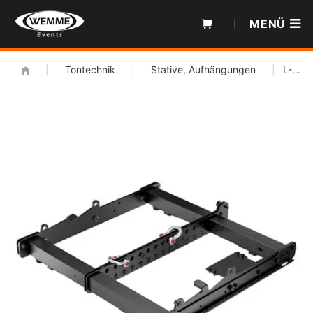
Zum
MENÜ
Inhalt
|
Tontechnik
|
Stative, Aufhängungen
|
L-Acoustics KIBU-SB