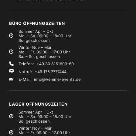
Kabel, Adapter, Auflösungen
,
Kabel, Adapter, Auflösungen
Kabel, Adapter, Auflösungen
Powercon & XLR Schukozuleitung Kabel 1,80m
Lautsprecherkabel 4×4 – 02m
€0,99
€0,99
Mietpreis
Mietpreis
zzgl. MwSt.)
(zzgl. MwSt.)
BÜRO ÖFFNUNGSZEITEN
Sommer Apr – Okt
Mo. – Sa. 09:00 – 18:00 Uhr
So. geschlossen
Winter Nov – Mär
Mo. – Fr. 09:00 – 17:00 Uhr
Sa. – So. geschlossen
Telefon: +49 30 8161603-60
Notruf: +49 175 7777444
E-Mail:
info@wemme-events.de
LAGER ÖFFNUNGSZEITEN
Sommer Apr – Okt
Mo. – Sa. 09:00 – 18:00 Uhr
So. geschlossen
Winter Nov – Mär
Mo. – Fr. 09:00 – 17:00 Uhr