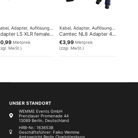
Kabel, Adapter, Auflösungen
Kabel, Adapter, Auflösungen
Adapter LS XLR female / Speakon male
Camtec NL8 Adapter 4x NL4 (1+1-)
€0,99
€3,99
Mietpreis
Mietpreis
zzgl. MwSt.)
(zzgl. MwSt.)
UNSER STANDORT
WEMME Events GmbH
Prenzlauer Promenade 44
13089 Berlin, Deutschland
HRB-Nr.: 163653B
Geschäftsführer: Falko Wemme
Amtsgericht Berlin Charlottenburg