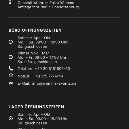
Geschäftsführer: Falko Wemme
Amtsgericht Berlin Charlottenburg
tative, Aufhängungen
Stative, Aufhängungen
-Haken
Manfrotto Sandsack G300
€0,99
€9,99
Mietpreis
Mietpreis
zzgl. MwSt.)
(zzgl. MwSt.)
BÜRO ÖFFNUNGSZEITEN
Sommer Apr – Okt
Mo. – Sa. 09:00 – 18:00 Uhr
So. geschlossen
Winter Nov – Mär
Mo. – Fr. 09:00 – 17:00 Uhr
Sa. – So. geschlossen
Telefon: +49 30 8161603-60
Notruf: +49 175 7777444
E-Mail:
info@wemme-events.de
LAGER ÖFFNUNGSZEITEN
Sommer Apr – Okt
Mo. – Sa. 09:00 – 18:00 Uhr
So. geschlossen