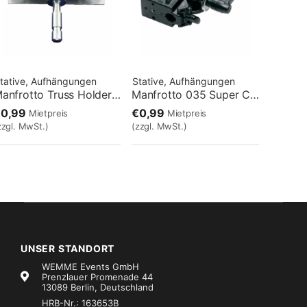
tative, Aufhängungen
Stative, Aufhängungen
Manfrotto Truss Holder 4P
Manfrotto 035 Super Clamp
€0,99
€0,99
Mietpreis
Mietpreis
zzgl. MwSt.)
(zzgl. MwSt.)
UNSER STANDORT
WEMME Events GmbH
Prenzlauer Promenade 44
13089 Berlin, Deutschland
HRB-Nr.: 163653B