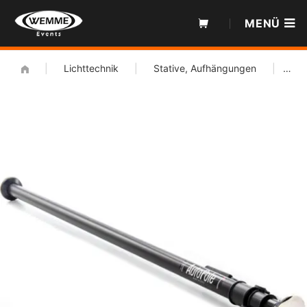
Zum
MENÜ
Inhalt
|
Lichttechnik
|
Stative, Aufhängungen
|
Manfr