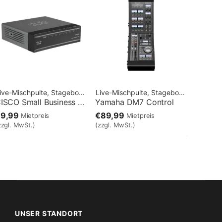
Live-Mischpulte, Stageboxen
Marke:
Cisco
Live-Mischpulte, Stageboxen
Marke:
Y
CISCO Small Business 8P NSW Switch Lan
Yamaha DM7 Control
€9,99
€89,99
Mietpreis
Mietpreis
zzgl. MwSt.)
(zzgl. MwSt.)
UNSER STANDORT