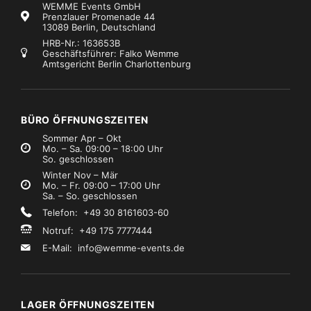
WEMME Events GmbH
Prenzlauer Promenade 44
13089 Berlin, Deutschland
HRB-Nr.: 163653B
Geschäftsführer: Falko Wemme
Amtsgericht Berlin Charlottenburg
Live-Mischpulte, Stageboxen
Live-Mischpulte, Stageboxen
Marke:
Y
IDAS Venice 160
Yamaha MG10 XU
€45,99
€19,99
Mietpreis
Mietpreis
zzgl. MwSt.)
(zzgl. MwSt.)
BÜRO ÖFFNUNGSZEITEN
Sommer Apr – Okt
Mo. – Sa. 09:00 – 18:00 Uhr
So. geschlossen
Winter Nov – Mär
Mo. – Fr. 09:00 – 17:00 Uhr
Sa. – So. geschlossen
Telefon: +49 30 8161603-60
Notruf: +49 175 7777444
E-Mail:
info@wemme-events.de
LAGER ÖFFNUNGSZEITEN