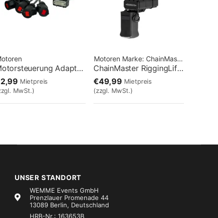
otoren
Motoren
Marke:
ChainMaster
Motorsteuerung Adapter Harting male – 4Pol female
ChainMaster RiggingLift D8 Plus 500kg Ultra
€2,99
€49,99
Mietpreis
Mietpreis
zzgl. MwSt.)
(zzgl. MwSt.)
UNSER STANDORT
WEMME Events GmbH
Prenzlauer Promenade 44
13089 Berlin, Deutschland
HRB-Nr.: 163653B