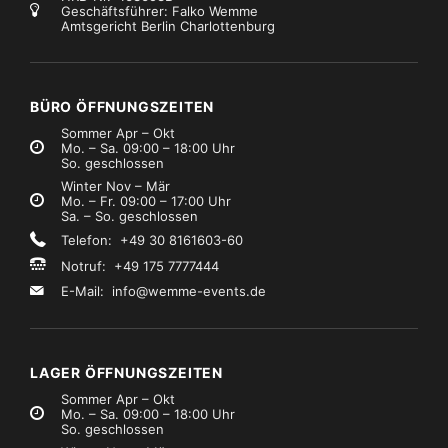
Geschäftsführer: Falko Wemme
Amtsgericht Berlin Charlottenburg
otoren
Motoren
Marke:
ChainMaster
ovecat Jutesack
ChainMaster CM-801032 Motorcontroller 16-Kanal Set
€0,99
€69,99
Mietpreis
Mietpreis
zzgl. MwSt.)
(zzgl. MwSt.)
BÜRO ÖFFNUNGSZEITEN
Sommer Apr – Okt
Mo. – Sa. 09:00 – 18:00 Uhr
So. geschlossen
Winter Nov – Mär
Mo. – Fr. 09:00 – 17:00 Uhr
Sa. – So. geschlossen
Telefon: +49 30 8161603-60
Notruf: +49 175 7777444
E-Mail:
info@wemme-events.de
LAGER ÖFFNUNGSZEITEN
Sommer Apr – Okt
Mo. – Sa. 09:00 – 18:00 Uhr
So. geschlossen