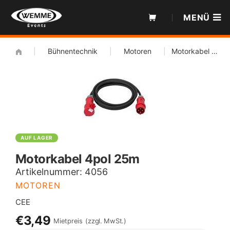
Zum
MENÜ
Inhalt
|
Bühnentechnik
|
Motoren
|
Motorkabel 4pol 25m
AUF LAGER
Motorkabel 4pol 25m
Artikelnummer:
4056
MOTOREN
CEE
€3,49
Mietpreis
(zzgl. MwSt.)