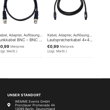
Kabel, Adapter, Auflösungen
Kabel, Adapter, Auflösungen
Funkkabel BNC – BNC 1,5m
Lautsprecherkabel 4×4 – 02m
€0,99
€0,99
Mietpreis
Mietpreis
zzgl. MwSt.)
(zzgl. MwSt.)
UNSER STANDORT
WEMME Events GmbH
Prenzlauer Promenade 44
13089 Berlin, Deutschland