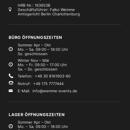
HRB-Nr.: 163653B
Geschäftsführer: Falko Wemme
Amtsgericht Berlin Charlottenburg
Kabel, Adapter, Auflösungen
Kabel, Adapter, Auflösungen
Funkkabel BNC – BNC 2m
Multicore 8 Klinke unsym / 8 Klinke unsym / 3m
€0,99
€2,99
Mietpreis
Mietpreis
zzgl. MwSt.)
(zzgl. MwSt.)
BÜRO ÖFFNUNGSZEITEN
Sommer Apr – Okt
Mo. – Sa. 09:00 – 18:00 Uhr
So. geschlossen
Winter Nov – Mär
Mo. – Fr. 09:00 – 17:00 Uhr
Sa. – So. geschlossen
Telefon: +49 30 8161603-60
Notruf: +49 175 7777444
E-Mail:
info@wemme-events.de
LAGER ÖFFNUNGSZEITEN
Sommer Apr – Okt
Mo. – Sa. 09:00 – 18:00 Uhr