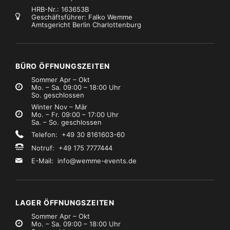
HRB-Nr.: 163653B
Geschäftsführer: Falko Wemme
Amtsgericht Berlin Charlottenburg
Kabel, Adapter, Auflösungen
Kabel, Adapter, Auflösungen
LR Kabel 0,60m
Multicore 4-Fach – 40m
€0,99
€5,99
Mietpreis
Mietpreis
zzgl. MwSt.)
(zzgl. MwSt.)
BÜRO ÖFFNUNGSZEITEN
Sommer Apr – Okt
Mo. – Sa. 09:00 – 18:00 Uhr
So. geschlossen
Winter Nov – Mär
Mo. – Fr. 09:00 – 17:00 Uhr
Sa. – So. geschlossen
Telefon: +49 30 8161603-60
Notruf: +49 175 7777444
E-Mail:
info@wemme-events.de
LAGER ÖFFNUNGSZEITEN
Sommer Apr – Okt
Mo. – Sa. 09:00 – 18:00 Uhr