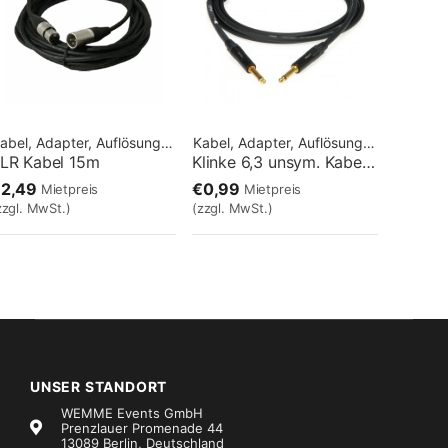
Kabel, Adapter, Auflösungen
Kabel, Adapter, Auflösungen
LR Kabel 15m
Klinke 6,3 unsym. Kabel – 06m
€2,49
€0,99
Mietpreis
Mietpreis
zzgl. MwSt.)
(zzgl. MwSt.)
UNSER STANDORT
WEMME Events GmbH
Prenzlauer Promenade 44
13089 Berlin, Deutschland