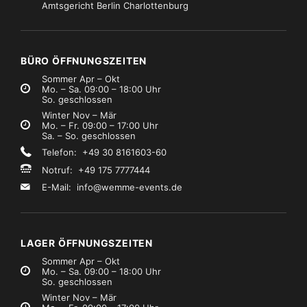
Amtsgericht Berlin Charlottenburg
Kabel, Adapter, Auflösungen
Kabel, Adapter, Auflösungen
Camtec NL8 Adapter 4x NL4 (1+1-)
Adapter Klinke 6,3 unsym. male / Cinch female
€3,99
€0,99
Mietpreis
Mietpreis
zzgl. MwSt.)
(zzgl. MwSt.)
BÜRO ÖFFNUNGSZEITEN
Sommer Apr – Okt
Mo. – Sa. 09:00 – 18:00 Uhr
So. geschlossen
Winter Nov – Mär
Mo. – Fr. 09:00 – 17:00 Uhr
Sa. – So. geschlossen
Telefon: +49 30 8161603-60
Notruf: +49 175 7777444
E-Mail:
info@wemme-events.de
LAGER ÖFFNUNGSZEITEN
Sommer Apr – Okt
Mo. – Sa. 09:00 – 18:00 Uhr
So. geschlossen
Winter Nov – Mär