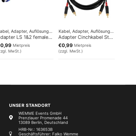
Kabel, Adapter, Auflösungen
Kabel, Adapter, Auflösungen
Adapter LS 1&2 female / 1&2 male
Adapter Cinchkabel Stereo 1,5m
€0,99
€0,99
Mietpreis
Mietpreis
zzgl. MwSt.)
(zzgl. MwSt.)
UNSER STANDORT
WEMME Events GmbH
Prenzlauer Promenade 44
13089 Berlin, Deutschland
HRB-Nr.: 163653B
Geschäftsführer: Falko Wemme