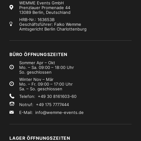
WEMME Events GmbH
Prenzlauer Promenade 44
13089 Berlin, Deutschland
HRB-Nr.: 163653B
Geschäftsführer: Falko Wemme
Amtsgericht Berlin Charlottenburg
Kabel, Adapter, Auflösungen
Kabel, Adapter, Auflösungen
Adapter LS 1&2 female / 1&2 male
Adapter LS 1&2 male / 1&2 female
€0,99
€0,99
Mietpreis
Mietpreis
zzgl. MwSt.)
(zzgl. MwSt.)
BÜRO ÖFFNUNGSZEITEN
Sommer Apr – Okt
Mo. – Sa. 09:00 – 18:00 Uhr
So. geschlossen
Winter Nov – Mär
Mo. – Fr. 09:00 – 17:00 Uhr
Sa. – So. geschlossen
Telefon: +49 30 8161603-60
Notruf: +49 175 7777444
E-Mail:
info@wemme-events.de
LAGER ÖFFNUNGSZEITEN