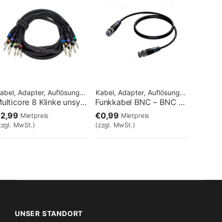
Kabel, Adapter, Auflösungen
Kabel, Adapter, Auflösungen
Multicore 8 Klinke unsym / 8 Klinke unsym / 3m
Funkkabel BNC – BNC 2m
€2,99
€0,99
Mietpreis
Mietpreis
zzgl. MwSt.)
(zzgl. MwSt.)
UNSER STANDORT