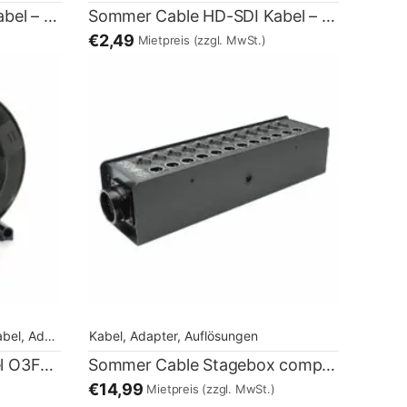
Sommer Cable HD-SDI Kabel – 50m
Sommer Cable HD-SDI Kabel – 5m
€2,49
Mietpreis
(zzgl. MwSt.)
flösungen
 Adapter, Auflösungen
Kabel, Adapter, Auflösungen
,
Kabel, Adapter, Auflösungen
Sommer Cable LWL Kabel O3F4GL04 – 50m
Sommer Cable Stagebox compact LK37 – 8 Kanal XLR female
€14,99
Mietpreis
(zzgl. MwSt.)