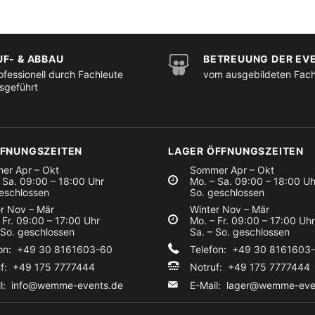
UF- & ABBAU
BETREUUNG DER EV
ofessionell durch Fachleute
vom ausgebildeten Fac
sgeführt
FFNUNGSZEITEN
LAGER ÖFFNUNGSZEITEN
er Apr – Okt
Sommer Apr – Okt
 Sa. 09:00 – 18:00 Uhr
Mo. – Sa. 09:00 – 18:00 Uh
eschlossen
So. geschlossen
r Nov – Mär
Winter Nov – Mär
 Fr. 09:00 – 17:00 Uhr
Mo. – Fr. 09:00 – 17:00 Uhr
 So. geschlossen
Sa. – So. geschlossen
fon: +49 30 8161603-60
Telefon: +49 30 8161603
uf: +49 175 7777444
Notruf: +49 175 7777444
il:
info@wemme-events.de
E-Mail:
lager@wemme-eve