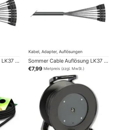
Kabel, Adapter, Auflösungen
Sommer Cable Auflösung LK37 female – 12 Kanal XLR male
Sommer Cable Auflösung LK37 female – 8 Kanal XLR male
€7,99
Mietpreis
(zzgl. MwSt.)