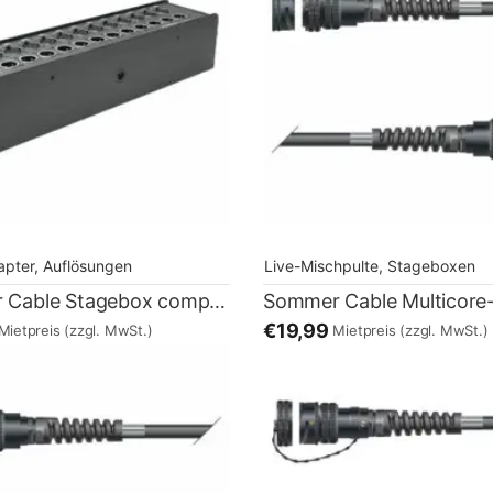
apter, Auflösungen
Live-Mischpulte, Stageboxen
Sommer Cable Stagebox compact LK37 – 12 Kanal XLR female / male
€19,99
Mietpreis
(zzgl. MwSt.)
Mietpreis
(zzgl. MwSt.)