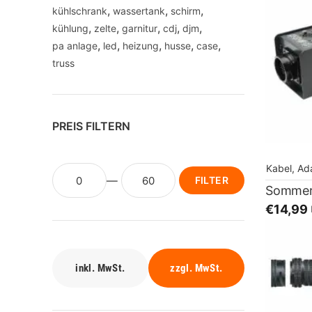
kühlschrank
wassertank
schirm
kühlung
zelte
garnitur
cdj
djm
pa anlage
led
heizung
husse
case
truss
PREIS FILTERN
Kabel, Ad
FILTER
€14,99
inkl. MwSt.
zzgl. MwSt.