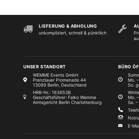
LIEFERUNG & ABHOLUNG
A
unkompliziert, schnell & pünktlich
Pr
au
UNSER STANDORT
BÜRO Ö
WEMME Events GmbH
Somm
Prenzlauer Promenade 44
Mo. –
13089 Berlin, Deutschland
So. g
HRB-Nr.: 163653B
Winte
Geschäftsführer: Falko Wemme
Mo. –
Amtsgericht Berlin Charlottenburg
Sa. –
Tele
Notr
E-Ma