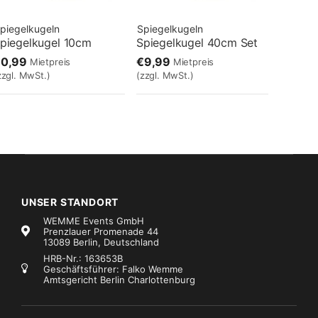
piegelkugeln
Spiegelkugeln
piegelkugel 10cm
Spiegelkugel 40cm Set
€0,99
€9,99
Mietpreis
Mietpreis
zzgl. MwSt.)
(zzgl. MwSt.)
UNSER STANDORT
WEMME Events GmbH
Prenzlauer Promenade 44
13089 Berlin, Deutschland
HRB-Nr.: 163653B
Geschäftsführer: Falko Wemme
Amtsgericht Berlin Charlottenburg
piegelkugeln
Spiegelkugeln
LITECRAFT Spiegelkugel-Safety
Spiegelkugel 75cm Set
€45,99
€45,99
Mietpreis
Mietpreis