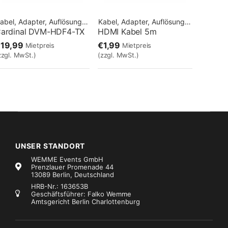
Kabel, Adapter, Auflösungen
Kabel, Adapter, Auflösungen
ardinal DVM-HDF4-TX
HDMI Kabel 5m
19,99
€1,99
Mietpreis
Mietpreis
zzgl. MwSt.)
(zzgl. MwSt.)
UNSER STANDORT
WEMME Events GmbH
Prenzlauer Promenade 44
13089 Berlin, Deutschland
HRB-Nr.: 163653B
Geschäftsführer: Falko Wemme
Amtsgericht Berlin Charlottenburg
Kabel, Adapter, Auflösungen
,
Kabel, Adapter, Auflösungen
Kabel, Adapter, Auflösungen
,
Kabel, A
Sommer Cable LWL Kabel O3F4GL04 – 50m
Adapter DVI-D male / HDMI female