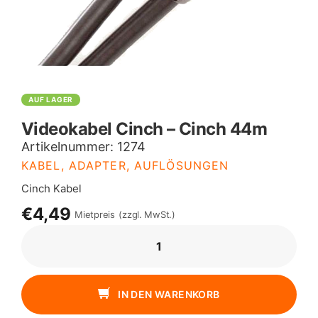
AUF LAGER
Videokabel Cinch – Cinch 44m
Artikelnummer:
1274
KABEL, ADAPTER, AUFLÖSUNGEN
Cinch Kabel
€4,49
Mietpreis
(zzgl. MwSt.)
VIDEOKABEL
CINCH
-
CINCH
IN DEN WARENKORB
44M