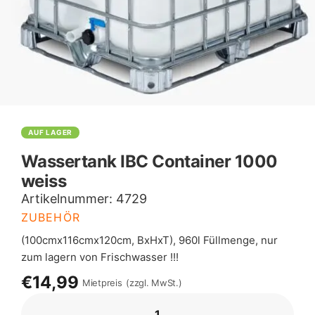
AUF LAGER
Wassertank IBC Container 1000
weiss
Artikelnummer:
4729
ZUBEHÖR
(100cmx116cmx120cm, BxHxT), 960l Füllmenge, nur
zum lagern von Frischwasser !!!
€14,99
Mietpreis
(zzgl. MwSt.)
WASSERTANK