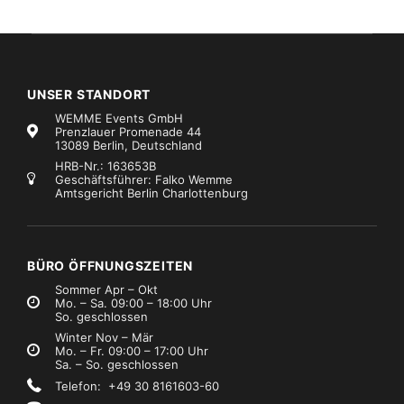
UNSER STANDORT
WEMME Events GmbH
Prenzlauer Promenade 44
13089 Berlin, Deutschland
HRB-Nr.: 163653B
Geschäftsführer: Falko Wemme
Amtsgericht Berlin Charlottenburg
ubehör
Marke:
Global Truss
Zubehör
Global Truss Half Coupler mit Drehkupplung
Schäkel 1t – ohne Sicherung
€0,99
€0,99
Mietpreis
Mietpreis
zzgl. MwSt.)
(zzgl. MwSt.)
BÜRO ÖFFNUNGSZEITEN
Sommer Apr – Okt
Mo. – Sa. 09:00 – 18:00 Uhr
So. geschlossen
Winter Nov – Mär
Mo. – Fr. 09:00 – 17:00 Uhr
Sa. – So. geschlossen
Telefon: +49 30 8161603-60