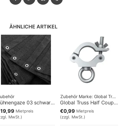
ÄHNLICHE ARTIKEL
ubehör
Zubehör
Marke:
Global Truss
Bühnengaze 03 schwarz 12,50mx5,90m
Global Truss Half Coupler mit Ringöse
19,99
€0,99
Mietpreis
Mietpreis
zzgl. MwSt.)
(zzgl. MwSt.)