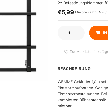
2x Befestigungsklammer, fü
€5,99
Mietpreis
(zzgl. MwSt.
WEMME
IN
GELÄNDER
1,0M
SCHWARZ
Zur Merkliste hinzufüg
MENGE
BESCHREIBUNG
WEMME Geländer 1,0m schwa
Plattformaufbauten. Geeign
Firmenveranstaltungen. Bei
kompletten Bühnentechnik m
mietbar.