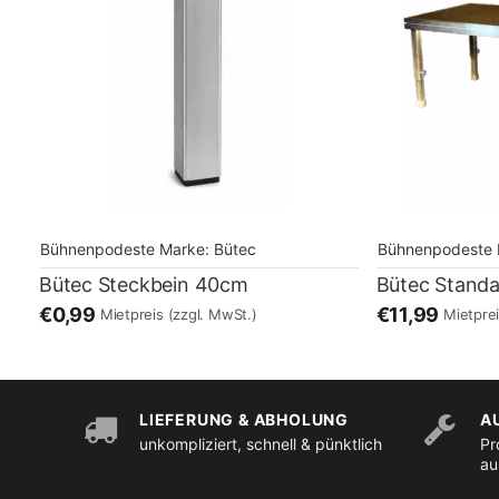
Bühnenpodeste
Marke:
Bütec
Bühnenpodeste
Bütec Steckbein 40cm
Bütec Stand
€0,99
€11,99
Mietpreis
(zzgl. MwSt.)
Mietpre
LIEFERUNG & ABHOLUNG
A
unkompliziert, schnell & pünktlich
Pr
au