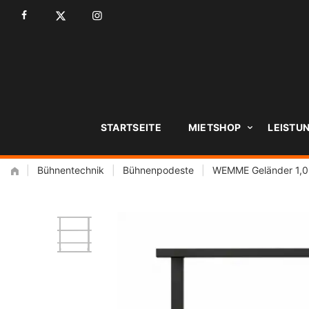
Zum
Inhalt
STARTSEITE
MIETSHOP
LEISTU
|
Bühnentechnik
|
Bühnenpodeste
|
WEMME Geländer 1,0