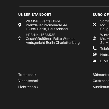
UNSER STANDORT
BÜRO Ö
WEMME Events GmbH
Somm
Prenzlauer Promenade 44
Mo. –
13089 Berlin, Deutschland
So. g
HRB-Nr.: 163653B
Winte
Geschäftsführer: Falko Wemme
Mo. –
Amtsgericht Berlin Charlottenburg
Sa. –
Tele
Notr
E-Ma
Tontechnik
Bühnente
Videotechnik
Gastrono
Lichttechnik
Ausrüstun