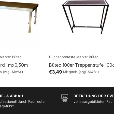
Marke:
Bütec
Bühnenpodeste
Marke:
Bütec
ard 1mx0,50m
Bütec 100er Treppenstufe 10
€3,49
is
(zzgl. MwSt.)
Mietpreis
(zzgl. MwSt.)
UF- & ABBAU
BETREUUNG DER EV
ofessionell durch Fachleute
vom ausgebildeten Fac
sgeführt