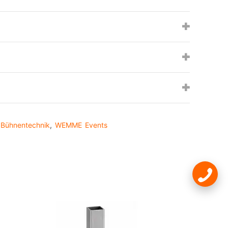
,
Bühnentechnik
,
WEMME Events
st