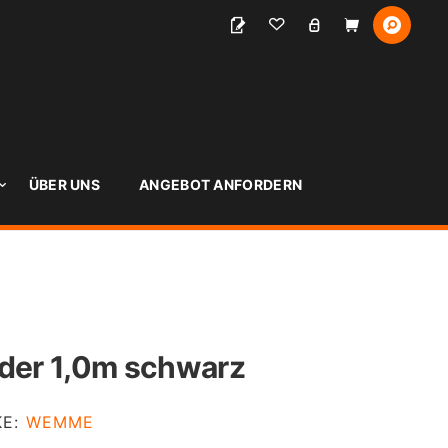
S
ÜBER UNS
ANGEBOT ANFORDERN
er 1,0m schwarz
KE:
WEMME