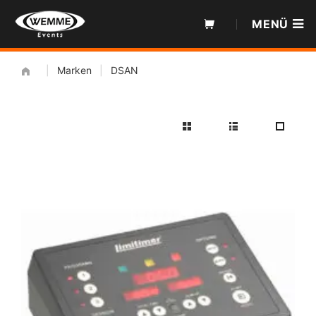
Zum
MENÜ
Inhalt
|
Marken
|
DSAN