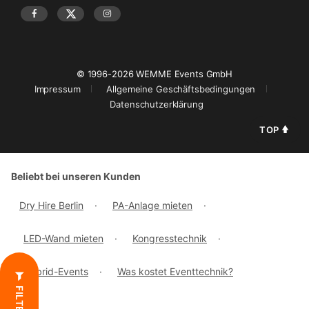
© 1996-2026 WEMME Events GmbH
Impressum
Allgemeine Geschäftsbedingungen
Datenschutzerklärung
TOP
Beliebt bei unseren Kunden
Dry Hire Berlin
·
PA-Anlage mieten
·
LED-Wand mieten
·
Kongresstechnik
·
Hybrid-Events
·
Was kostet Eventtechnik?
FILTER