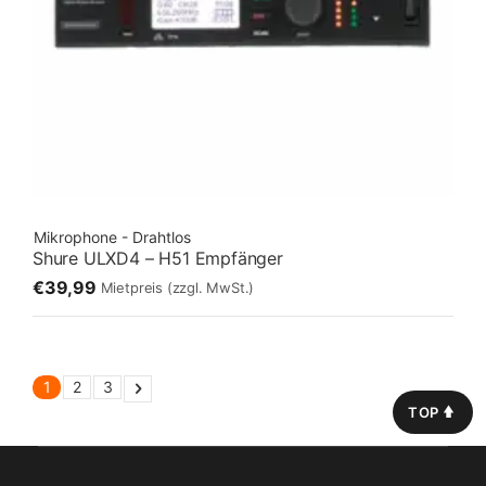
Mikrophone - Drahtlos
Shure ULXD4 – H51 Empfänger
€39,99
Mietpreis
(zzgl. MwSt.)
1
2
3
TOP