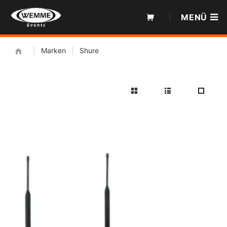
Zum
MENÜ
Inhalt
|
Marken
|
Shure