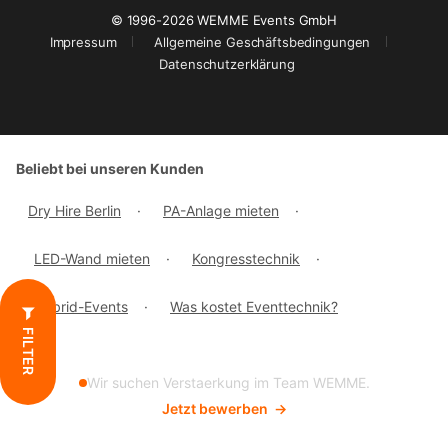
© 1996-2026 WEMME Events GmbH
Impressum
Allgemeine Geschäftsbedingungen
Datenschutzerklärung
Beliebt bei unseren Kunden
Dry Hire Berlin
·
PA-Anlage mieten
·
LED-Wand mieten
·
Kongresstechnik
·
Hybrid-Events
·
Was kostet Eventtechnik?
FILTER
Wir suchen Verstaerkung im Team WEMME.
Jetzt bewerben
→