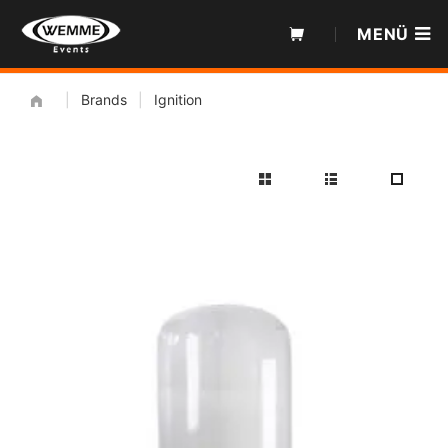
Zum
MENÜ
Inhalt
|
Brands
|
Ignition