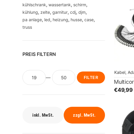
kühlschrank
wassertank
schirm
kühlung
zelte
garnitur
cdj
djm
pa anlage
led
heizung
husse
case
truss
PREIS FILTERN
Kabel, Ad
FILTER
Multico
€49,99
inkl. MwSt.
zzgl. MwSt.