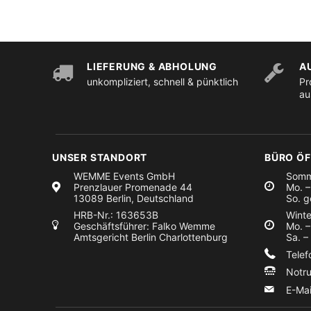
LIEFERUNG & ABHOLUNG
A
unkompliziert, schnell & pünktlich
Pr
au
UNSER STANDORT
BÜRO Ö
WEMME Events GmbH
Somm
Prenzlauer Promenade 44
Mo. –
13089 Berlin, Deutschland
So. g
HRB-Nr.: 163653B
Winte
Geschäftsführer: Falko Wemme
Mo. –
Amtsgericht Berlin Charlottenburg
Sa. –
Tele
Notr
E-Ma