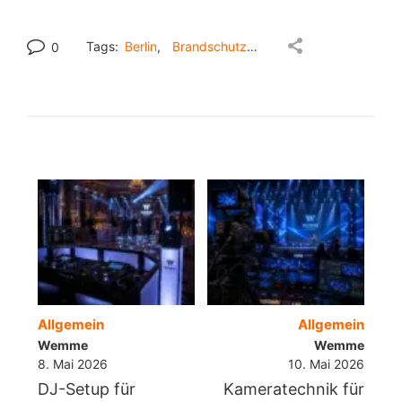
Tags:
Berlin
,
Brandschutz
,
Sicherheit
,
Statik
,
Ve
0
BEITRAGSNAVIGATION
Allgemein
Allgemein
Wemme
Wemme
8. Mai 2026
10. Mai 2026
DJ-Setup für
Kameratechnik für