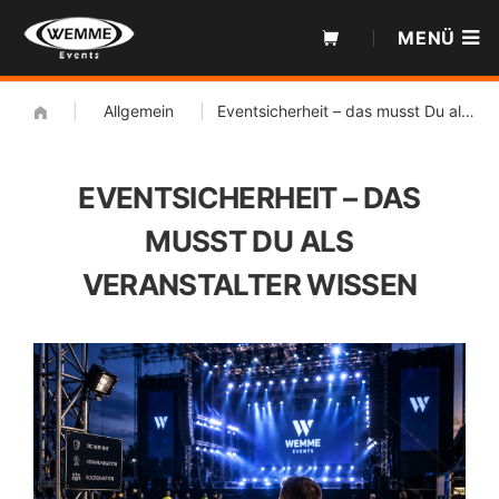
Zum
MENÜ
Inhalt
|
Allgemein
|
Eventsicherheit – das musst Du als Veranstalter wissen
EVENTSICHERHEIT – DAS
MUSST DU ALS
VERANSTALTER WISSEN