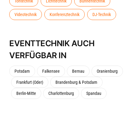
Tontechnik
Lichttechnik
Bühnentechnik
Videotechnik
Konferenztechnik
DJ-Technik
EVENTTECHNIK AUCH
VERFÜGBAR IN
Potsdam
Falkensee
Bernau
Oranienburg
Frankfurt (Oder)
Brandenburg & Potsdam
Berlin-Mitte
Charlottenburg
Spandau