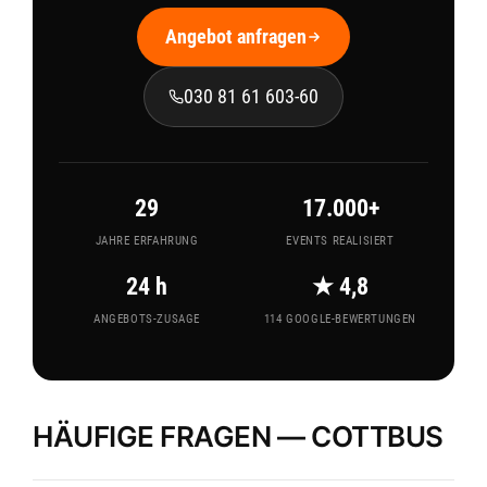
Angebot anfragen
030 81 61 603-60
29
17.000+
JAHRE ERFAHRUNG
EVENTS REALISIERT
24 h
★ 4,8
ANGEBOTS-ZUSAGE
114 GOOGLE-BEWERTUNGEN
HÄUFIGE FRAGEN — COTTBUS