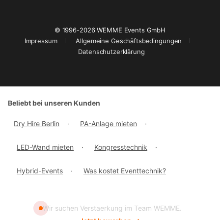
© 1996-2026 WEMME Events GmbH
Impressum
Allgemeine Geschäftsbedingungen
Datenschutzerklärung
Beliebt bei unseren Kunden
Dry Hire Berlin
·
PA-Anlage mieten
·
LED-Wand mieten
·
Kongresstechnik
·
Hybrid-Events
·
Was kostet Eventtechnik?
Wir suchen Verstaerkung im Team WEMME.