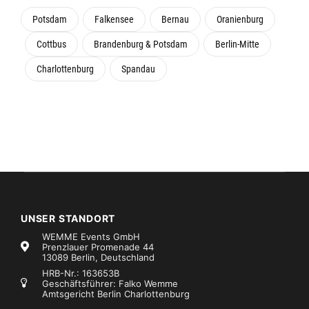
Potsdam
Falkensee
Bernau
Oranienburg
Cottbus
Brandenburg & Potsdam
Berlin-Mitte
Charlottenburg
Spandau
UNSER STANDORT
WEMME Events GmbH
Prenzlauer Promenade 44
13089 Berlin, Deutschland
HRB-Nr.: 163653B
Geschäftsführer: Falko Wemme
Amtsgericht Berlin Charlottenburg