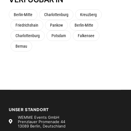
Berlin-Mitte
Charlottenburg
Kreuzberg
Friedrichshain
Pankow
Berlin-Mitte
Charlottenburg
Potsdam
Falkensee
Bernau
UNSER STANDORT
WEMME Events GmbH
Prenzlauer Promenade 44
13089 Berlin, Deutschland