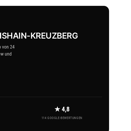
CHSHAIN-KREUZBERG
b von 24
ew und
★ 4,8
114 GOOGLE-BEWERTUNGEN