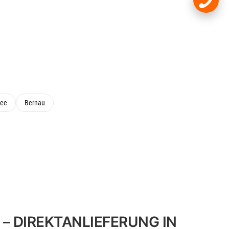
see
Bernau
– DIREKTANLIEFERUNG IN