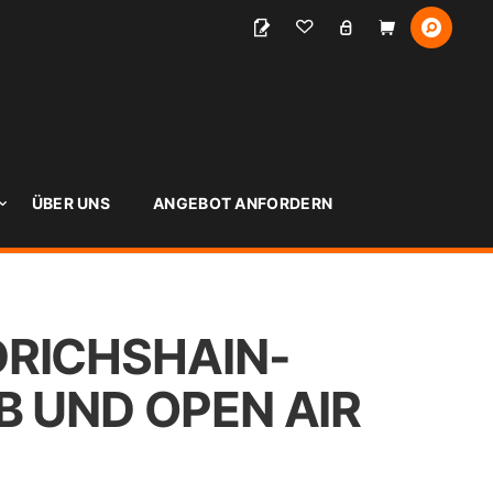
S
ÜBER UNS
ANGEBOT ANFORDERN
DRICHSHAIN-
B UND OPEN AIR