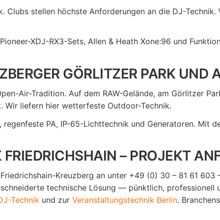
sik. Clubs stellen höchste Anforderungen an die DJ-Techn
h Pioneer-XDJ-RX3-Sets, Allen & Heath Xone:96 und Funktio
UZBERGER GÖRLITZER PARK UND
Open-Air-Tradition. Auf dem RAW-Gelände, am Görlitzer Pa
 Wir liefern hier wetterfeste Outdoor-Technik.
regenfeste PA, IP-65-Lichttechnik und Generatoren. Mit d
FRIEDRICHSHAIN – PROJEKT AN
 Friedrichshain-Kreuzberg an unter +49 (0) 30 – 81 61 603 –
chneiderte technische Lösung — pünktlich, professionell 
DJ-Technik
und zur
Veranstaltungstechnik Berlin
. Branchen