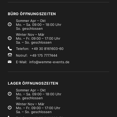
€9,99
€8,99
Mietpreis
Mietpreis
zzgl. MwSt.)
(zzgl. MwSt.)
BÜRO ÖFFNUNGSZEITEN
Sommer Apr – Okt
Mo. – Sa. 09:00 – 18:00 Uhr
So. geschlossen
Winter Nov – Mär
Mo. – Fr. 09:00 – 17:00 Uhr
Sa. – So. geschlossen
Telefon: +49 30 8161603-60
Notruf: +49 175 7777444
E-Mail:
info@wemme-events.de
LAGER ÖFFNUNGSZEITEN
Sommer Apr – Okt
Mo. – Sa. 09:00 – 18:00 Uhr
So. geschlossen
Winter Nov – Mär
Mo. – Fr. 09:00 – 17:00 Uhr
Sa. – So. geschlossen