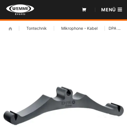
Zum
MENÜ
Inhalt
|
Tontechnik
|
Mikrophone - Kabel
|
DPA BC4099