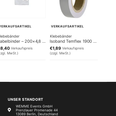
VERKAUFSARTIKEL
VERKAUFSARTIKEL
lebebänder
Klebebänder
Kabelbinder – 200×4,8 Weiß
Isoband Temflex 1900 – grau
€8,40
€1,89
Verkaufspreis
Verkaufspreis
zzgl. MwSt.)
(zzgl. MwSt.)
UNSER STANDORT
WEMME Events GmbH
Prenzlauer Promenade 44
13089 Berlin, Deutschland