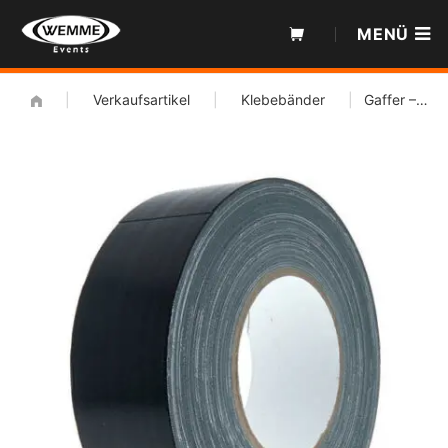
Zum
MENÜ
Inhalt
|
Verkaufsartikel
|
Klebebänder
|
Gaffer – Gewebeband 50mmx50m schwarz