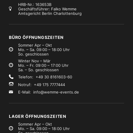
HRB-Nr.: 163653B
Geschäftsführer: Falko Wemme
Amtsgericht Berlin Charlottenburg
VERKAUFSARTIKEL
VERKAUFSARTIKEL
lebebänder
Klebebänder
oldband 50mmx50m
Gaffer – Gewebeband 50mmx50m weiß
BÜRO ÖFFNUNGSZEITEN
€9,99
€6,99
Verkaufspreis
Verkaufspreis
zzgl. MwSt.)
(zzgl. MwSt.)
Sommer Apr – Okt
Mo. – Sa. 09:00 – 18:00 Uhr
So. geschlossen
Winter Nov – Mär
Mo. – Fr. 09:00 – 17:00 Uhr
Sa. – So. geschlossen
Telefon: +49 30 8161603-60
Notruf: +49 175 7777444
E-Mail:
info@wemme-events.de
LAGER ÖFFNUNGSZEITEN
Sommer Apr – Okt
Mo. – Sa. 09:00 – 18:00 Uhr